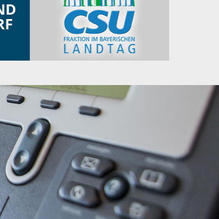
ND
RF